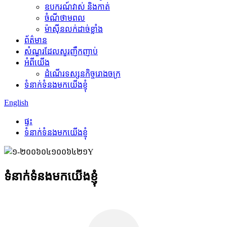
ឧបករណ៍វាស់ និងកាត់
ចំណីថាមពល
ម៉ាស៊ីនលក់ដាច់ខ្លាំង
ព័ត៌មាន
សំណួរដែលសួរញឹកញាប់
អំពីយើង
ដំណើរទស្សនកិច្ចរោងចក្រ
ទំនាក់ទំនងមកយើងខ្ញុំ
English
ផ្ទះ
ទំនាក់ទំនងមកយើងខ្ញុំ
ទំនាក់ទំនងមកយើងខ្ញុំ