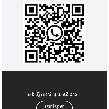
ចង់ធ្វើការជាមួយយើងទេ?
ទំនាក់ទំនងមក