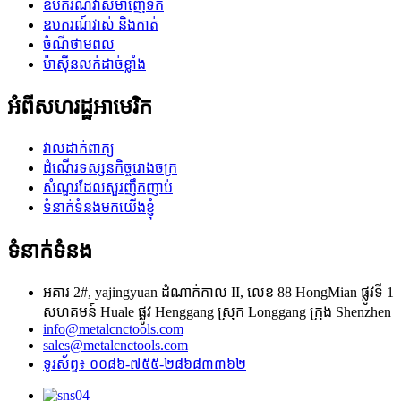
ឧបករណ៍វាស់ម៉ាញេទិក
ឧបករណ៍វាស់ និងកាត់
ចំណីថាមពល
ម៉ាស៊ីនលក់ដាច់ខ្លាំង
អំពី​សហរដ្ឋអាមេរិក
វាលដាក់ពាក្យ
ដំណើរទស្សនកិច្ចរោងចក្រ
សំណួរដែលសួរញឹកញាប់
ទំនាក់ទំនងមកយើងខ្ញុំ
ទំនាក់ទំនង
អគារ 2#, yajingyuan ដំណាក់កាល II, លេខ 88 HongMian ផ្លូវទី 1
សហគមន៍ Huale ផ្លូវ Henggang ស្រុក Longgang ក្រុង Shenzhen
info@metalcnctools.com
sales@metalcnctools.com
ទូរស័ព្ទ៖ ០០៨៦-៧៥៥-២៨៦៨៣៣៦២