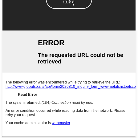
យើងខ្ញុំ