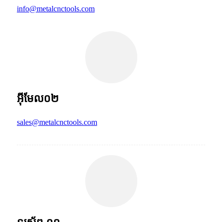
info@metalcnctools.com
អ៊ីមែល០២
sales@metalcnctools.com