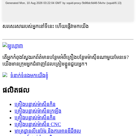
សរសេរសាររបស់អ្នកនៅទីនេះ ហើយផ្ញើវាមកយើង
តើអ្នកកំពុងស្វែងរកព័ត៌មានបន្ថែមអំពីគ្រឿងបន្ថែមម៉ាស៊ីនណាមួយមែនទេ?
យើងមានក្រុមអ្នកជំនាញដែលត្រៀមខ្លួនជួយអ្នក។
ទំនាក់ទំនងមកយើងខ្ញុំ
ផលិតផល
គ្រឿងបន្លាស់ម៉ាស៊ីនកិន
គ្រឿងបន្លាស់ម៉ាស៊ីនក្រឡឹង
គ្រឿងបន្លាស់ម៉ាស៊ីនកិន
គ្រឿងបន្លាស់ម៉ាស៊ីន CNC
មាត្រដ្ឋានលីនេអ៊ែរ និងការអានឌីជីថល