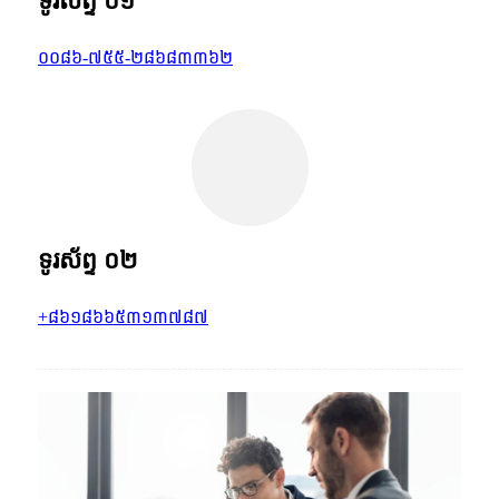
ទូរស័ព្ទ ០១
០០៨៦-៧៥៥-២៨៦៨៣៣៦២
ទូរស័ព្ទ ០២
+៨៦១៨៦៦៥៣១៣៧៨៧