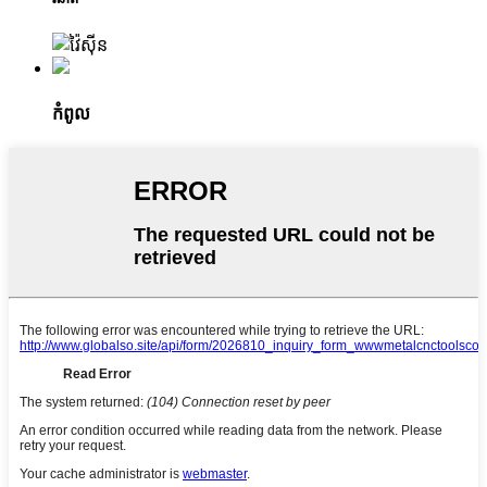
កំពូល