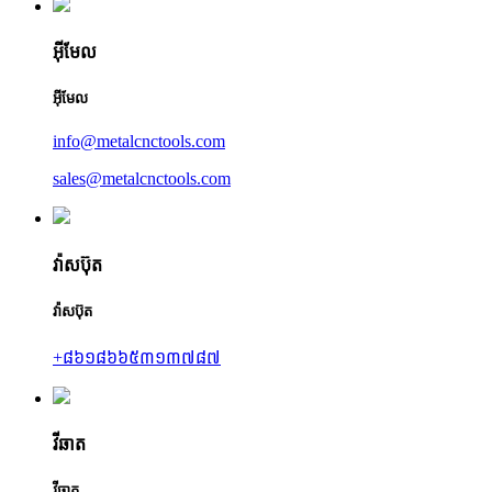
អ៊ីមែល
អ៊ីមែល
info@metalcnctools.com
sales@metalcnctools.com
វ៉ាសប៊ុត
វ៉ាសប៊ុត
+៨៦១៨៦៦៥៣១៣៧៨៧
វីឆាត
វីឆាត