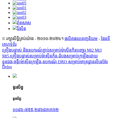
© រក្សាសិទ្ធិគ្រប់យ៉ាង - ២០១០-២០២៤។
ផលិតផលពេញនិយម
-
ផែនទី
គេហទំព័រ
គ្រឿងបន្លាស់ និងឧបករណ៍ភ្ជាប់សម្រាប់ម៉ាស៊ីនកិនបញ្ឈរ Mt2 Mt3
Mt5
,
គ្រឿងបន្លាស់សម្រាប់ម៉ាស៊ីនកិន
,
ដំបង​សម្រាប់​ក្រឡឹង​ដោយ​
ខ្លួនឯង
,
ចង្កឹះ​ម៉ាស៊ីន​ក្រឡឹង
,
ឧបករណ៍ DRO សម្រាប់មាត្រដ្ឋានលីនេអ៊ែរ
Delos
ទូរស័ព្ទ
ទូរស័ព្ទ
០០៨៦-៧៥៥-២៨៦៨៣៣៦២