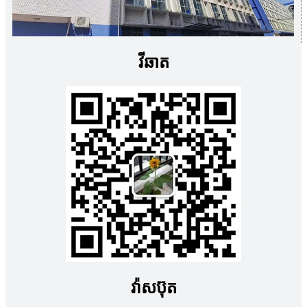
វីឆាត
វ៉ាសប៊ុត