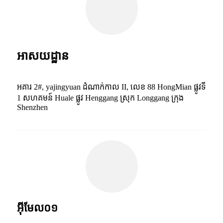
អាសយដ្ឋាន
អគារ 2#, yajingyuan ដំណាក់កាល II, លេខ 88 HongMian ផ្លូវទី
1 សហគមន៍ Huale ផ្លូវ Henggang ស្រុក Longgang ក្រុង
Shenzhen
អ៊ីមែល០១