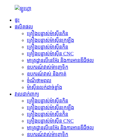
ផ្ទះ
ផលិតផល
គ្រឿងបន្លាស់ម៉ាស៊ីនកិន
គ្រឿងបន្លាស់ម៉ាស៊ីនក្រឡឹង
គ្រឿងបន្លាស់ម៉ាស៊ីនកិន
គ្រឿងបន្លាស់ម៉ាស៊ីន CNC
មាត្រដ្ឋានលីនេអ៊ែរ និងការអានឌីជីថល
ឧបករណ៍វាស់ម៉ាញេទិក
ឧបករណ៍វាស់ និងកាត់
ចំណីថាមពល
ម៉ាស៊ីនលក់ដាច់ខ្លាំង
វាលដាក់ពាក្យ
គ្រឿងបន្លាស់ម៉ាស៊ីនកិន
គ្រឿងបន្លាស់ម៉ាស៊ីនក្រឡឹង
គ្រឿងបន្លាស់ម៉ាស៊ីនកិន
គ្រឿងបន្លាស់ម៉ាស៊ីន CNC
មាត្រដ្ឋានលីនេអ៊ែរ និងការអានឌីជីថល
ឧបករណ៍វាស់ម៉ាញេទិក